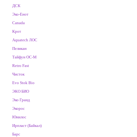
ДСК
Эко-Енот
Canada
Крот
Aquatech ЛОС
Пеликан
Тайфун ОС-М
Retro Fast
Чисток
Evo Stok Bio
ЭКО БИО
Эко Гранд
Экорос
Юнилос
Ирпласт (Байкал)
Барс