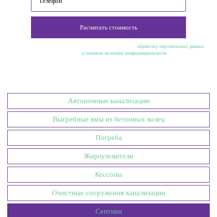
Расчитать стоимость
Нажимая кнопку "Расчитать стоимость", Вы даете согласие на
обработку персональных данных
и
соглашаетесь с
условиями политики конфиденциальности
Автономные канализации
Выгребные ямы из бетонных колец
Погреба
Жироуловители
Кессоны
Очистные сооружения канализации
Септики