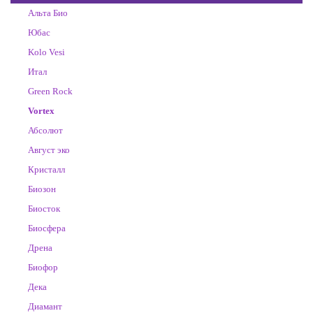
Альта Био
Юбас
Kolo Vesi
Итал
Green Rock
Vortex
Абсолют
Август эко
Кристалл
Биозон
Биосток
Биосфера
Дрена
Биофор
Дека
Диамант