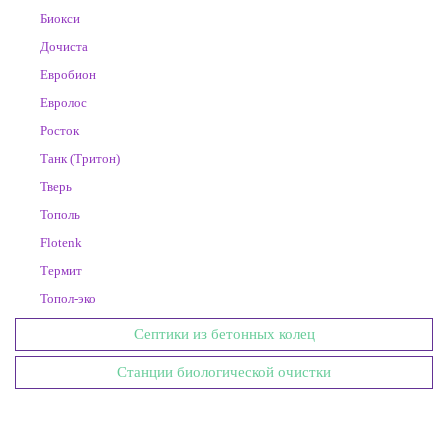
Биокси
Дочиста
Евробион
Евролос
Росток
Танк (Тритон)
Тверь
Тополь
Flotenk
Термит
Топол-эко
Септики из бетонных колец
Станции биологической очистки