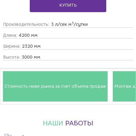
КУПИТЬ
3
Производительность:
3 л/сек м
/сутки
Длина:
4200 мм
Ширина:
2320 мм
Высота:
3000 мм
Стоимость ниже рынка за счет объема продаж
Монтаж д
НАШИ
РАБОТЫ