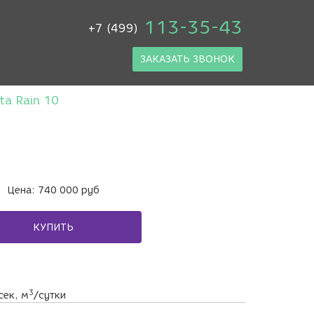
113-35-43
+7 (499)
ЗАКАЗАТЬ ЗВОНОК
ta Rain 10
Цена:
740 000
руб
КУПИТЬ
3
сек, м
/сутки