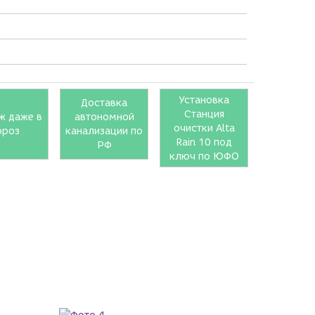
Установка
Доставка
Станция
ж даже в
автономной
очистки Alta
ороз
канализации по
Rain 10 под
РФ
ключ по ЮФО