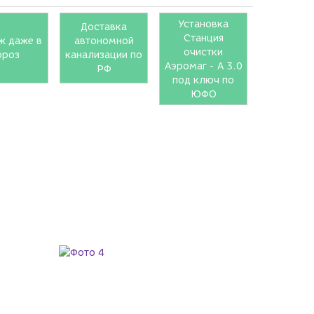
Установка
Доставка
Станция
ж даже в
автономной
очистки
ороз
канализации по
Аэромаг - A 3.0
РФ
под ключ по
ЮФО