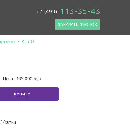
113-35-43
+7 (499)
ЗАКАЗАТЬ ЗВОНОК
ромаг - A 3.0
Цена:
365 000
руб
КУПИТЬ
3
м
/сутки