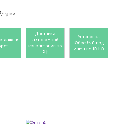
3
/сутки
Доставка
Установка
ж даже в
автономной
Юбас М 8 под
ороз
канализации по
ключ по ЮФО
РФ