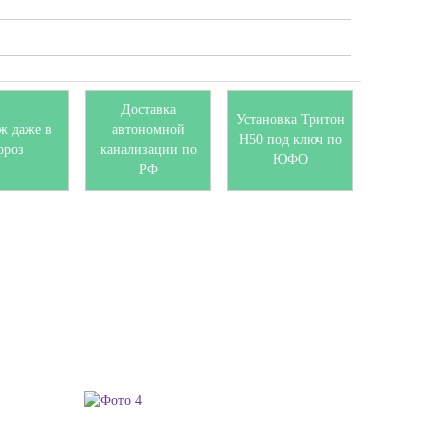
Доставка
Установка Тритон
ж даже в
автономной
H50 под ключ по
ороз
канализации по
ЮФО
РФ