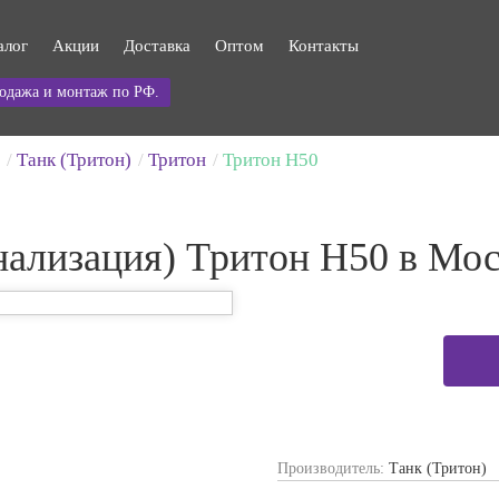
алог
Акции
Доставка
Оптом
Контакты
одажа и монтаж по РФ.
Танк (Тритон)
Тритон
Тритон H50
нализация) Тритон H50 в Мо
Производитель:
Танк (Тритон)