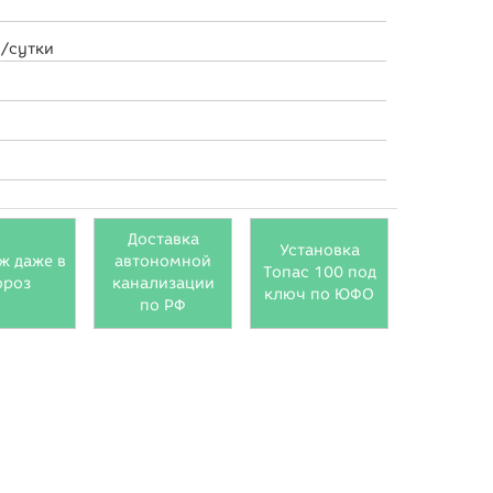
3
/сутки
Доставка
Установка
ж даже в
автономной
Топас 100 под
ороз
канализации
ключ по ЮФО
по РФ