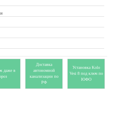
ки
Доставка
Установка Kolo
ж даже в
автономной
Vesi 8 под ключ по
ороз
канализации по
ЮФО
РФ