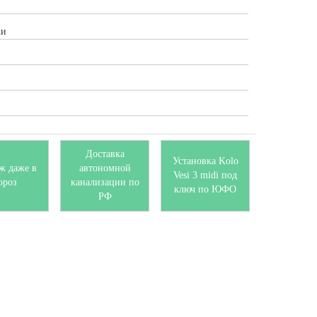
ки
Доставка
Установка Kolo
ж даже в
автономной
Vesi 3 midi под
ороз
канализации по
ключ по ЮФО
РФ