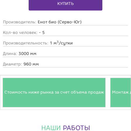
КУПИТЬ
Производитель:
Енот био (Серво-Юг)
Кол-во человек:
- 5
3
Производительность:
1 м
/сутки
Длина:
3000 мм
Диаметр:
960 мм
Стоимость ниже рынка за счет объема продаж
Монтаж 
НАШИ
РАБОТЫ