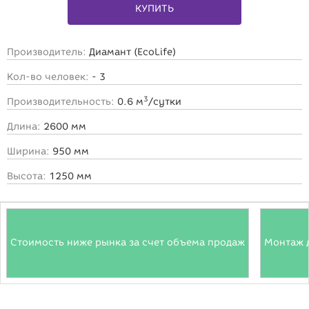
КУПИТЬ
Производитель:
Диамант (EcoLife)
Кол-во человек:
- 3
3
Производительность:
0.6 м
/сутки
Длина:
2600 мм
Ширина:
950 мм
Высота:
1250 мм
Стоимость ниже рынка за счет объема продаж
Монтаж 