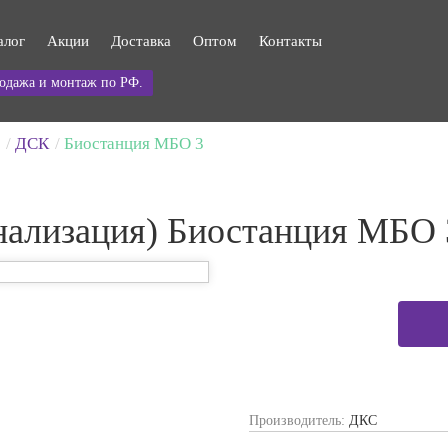
алог
Акции
Доставка
Оптом
Контакты
одажа и монтаж по РФ.
ДСК
Биостанция МБО 3
нализация) Биостанция МБО 
Производитель:
ДКС