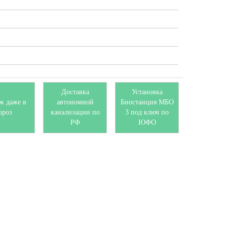
Доставка
Установка
ж даже в
автономной
Биостанция МБО
ороз
канализации по
3 под ключ по
РФ
ЮФО