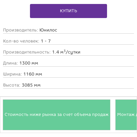
КУПИТЬ
Производитель:
Юнилос
Кол-во человек:
1 - 7
3
Производительность:
1.4 м
/сутки
Длина:
1300 мм
Ширина:
1160 мм
Высота:
3085 мм
Стоимость ниже рынка за счет объема продаж
Монтаж 