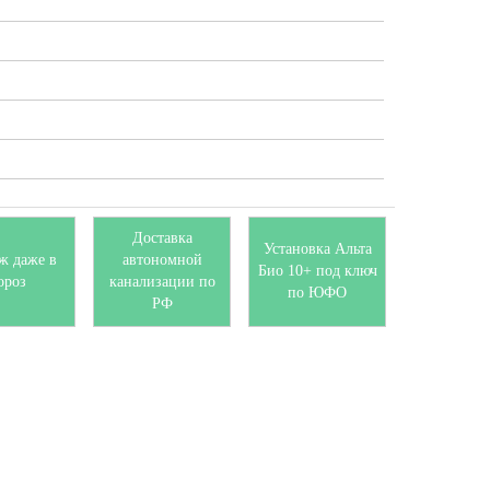
Доставка
Установка Альта
ж даже в
автономной
Био 10+ под ключ
ороз
канализации по
по ЮФО
РФ